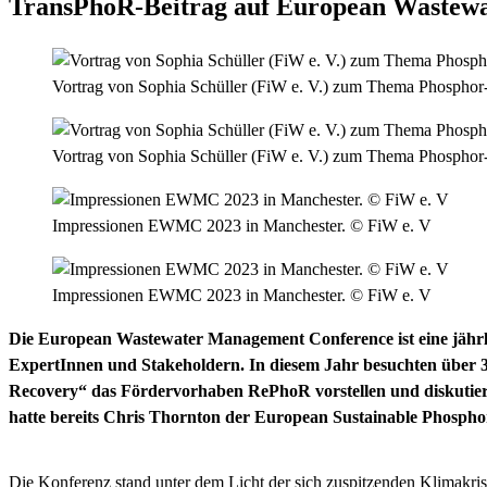
TransPhoR-Beitrag auf European Wastew
Vortrag von Sophia Schüller (FiW e. V.) zum Thema Phospho
Vortrag von Sophia Schüller (FiW e. V.) zum Thema Phospho
Impressionen EWMC 2023 in Manchester. © FiW e. V
Impressionen EWMC 2023 in Manchester. © FiW e. V
Die European Wastewater Management Conference ist eine jährl
ExpertInnen und Stakeholdern. In diesem Jahr besuchten über 
Recovery“ das Fördervorhaben RePhoR vorstellen und diskutier
hatte bereits Chris Thornton der European Sustainable Phospho
Die Konferenz stand unter dem Licht der sich zuspitzenden Klimakris