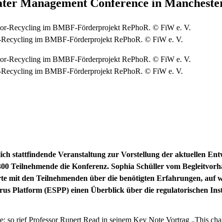
ater Management Conference in Mancheste
r-Recycling im BMBF-Förderprojekt RePhoR. © FiW e. V.
r-Recycling im BMBF-Förderprojekt RePhoR. © FiW e. V.
ich stattfindende Veranstaltung zur Vorstellung der aktuellen E
300 Teilnehmende die Konferenz. Sophia Schüller vom Begleitvo
te mit den Teilnehmenden über die benötigten Erfahrungen, auf 
rus Platform (ESPP) einen Überblick über die regulatorischen I
e: so rief Professor Rupert Read in seinem Key Note Vortrag „This cha