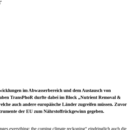
r
ntwicklungen im Abwasserbereich und dem Austausch von
rhaben TransPhoR durfte dabei im Block „Nutrient Removal &
welche auch andere europäische Länder zugreifen müssen. Zuvor
nstrumente der EU zum Nährstoffrückgewinn gegeben.
nges everything: the coming climate reckoning“ eindringlich auch die