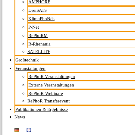
AMPHORE
DreiSATS
KlimaPhoNds
P-Net
RePhoRM
R-Rhenania
SATELLITE
Großtechnik
Veranstaltungen
RePhoR Veranstaltungen
Externe Veranstaltungen
RePhoR-Webinare
RePhoR Transferevent
Publikationen & Ergebnisse
News