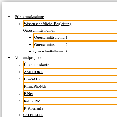
Fördermaßnahme
Wissenschaftliche Begleitung
Querschnittsthemen
Querschnittsthema 1
Querschnittsthema 2
Querschnittsthema 3
Verbundprojekte
Übersichtskarte
AMPHORE
DreiSATS
KlimaPhoNds
P-Net
RePhoRM
R-Rhenania
SATELLITE