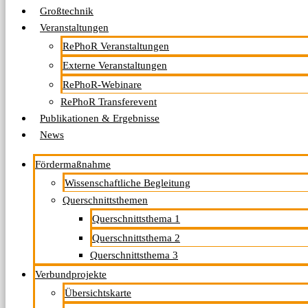
Großtechnik
Veranstaltungen
RePhoR Veranstaltungen
Externe Veranstaltungen
RePhoR-Webinare
RePhoR Transferevent
Publikationen & Ergebnisse
News
Fördermaßnahme
Wissenschaftliche Begleitung
Querschnittsthemen
Querschnittsthema 1
Querschnittsthema 2
Querschnittsthema 3
Verbundprojekte
Übersichtskarte