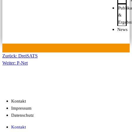
Publika
&
Ergebn
News
Zurück:
DreiSATS
Weiter:
P-Net
Kontakt
Impressum
Datenschutz
Kontakt