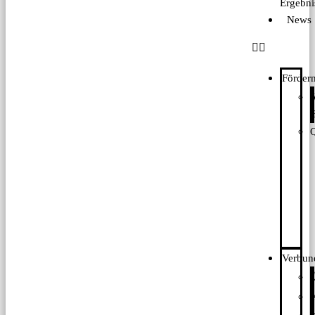
Ergebni
News
Förde
Q
Verbun