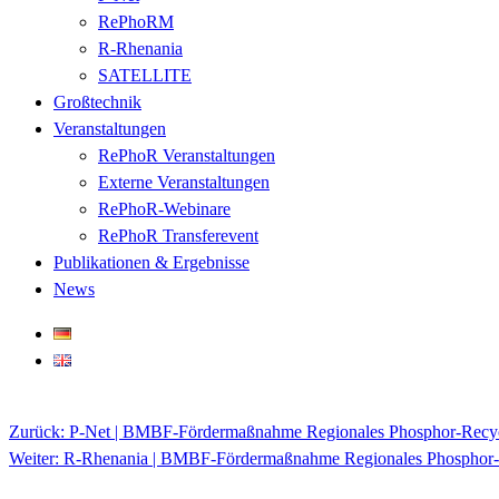
RePhoRM
R-Rhenania
SATELLITE
Großtechnik
Veranstaltungen
RePhoR Veranstaltungen
Externe Veranstaltungen
RePhoR-Webinare
RePhoR Transferevent
Publikationen & Ergebnisse
News
Zurück:
P-Net | BMBF-Fördermaßnahme Regionales Phosphor-Recycli
Beitragsnavigation
Weiter:
R-Rhenania | BMBF-Fördermaßnahme Regionales Phosphor-Re