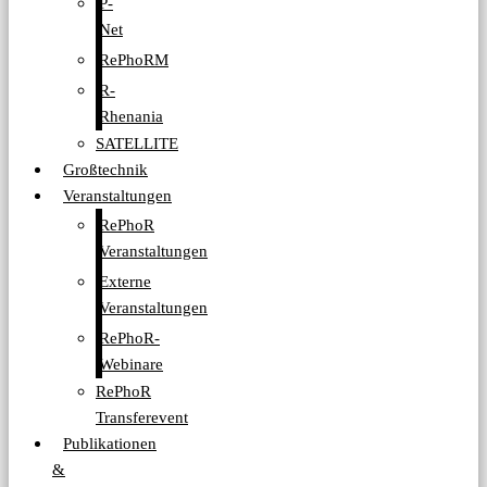
P-
Net
RePhoRM
R-
Rhenania
SATELLITE
Großtechnik
Veranstaltungen
RePhoR
Veranstaltungen
Externe
Veranstaltungen
RePhoR-
Webinare
RePhoR
Transferevent
Publikationen
&