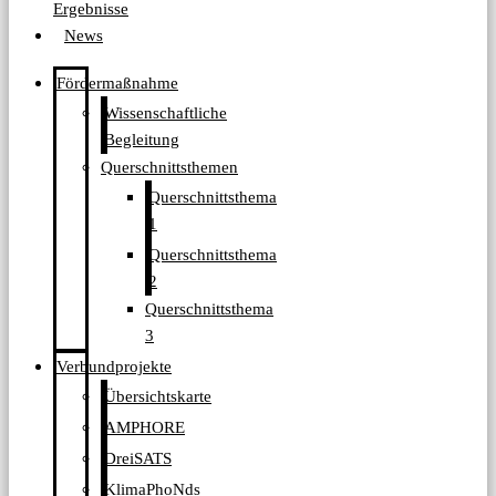
Ergebnisse
News
Fördermaßnahme
Wissenschaftliche
Begleitung
Querschnittsthemen
Querschnittsthema
1
Querschnittsthema
2
Querschnittsthema
3
Verbundprojekte
Übersichtskarte
AMPHORE
DreiSATS
KlimaPhoNds