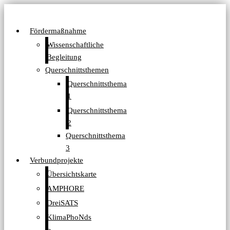
Fördermaßnahme
Wissenschaftliche
Begleitung
Querschnittsthemen
Querschnittsthema
1
Querschnittsthema
2
Querschnittsthema
3
Verbundprojekte
Übersichtskarte
AMPHORE
DreiSATS
KlimaPhoNds