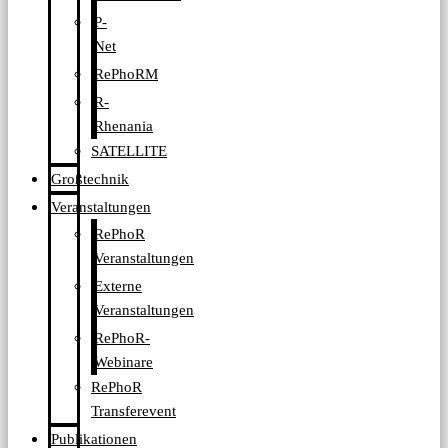
P-
Net
RePhoRM
R-
Rhenania
SATELLITE
Großtechnik
Veranstaltungen
RePhoR
Veranstaltungen
Externe
Veranstaltungen
RePhoR-
Webinare
RePhoR
Transferevent
Publikationen